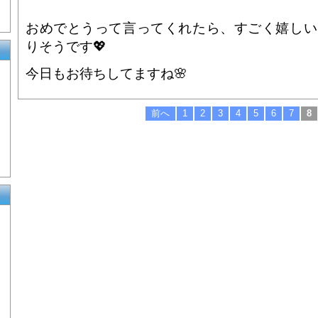
おめでとうって言ってくれたら、すごく嬉しい
りそうです💖
今日もお待ちしてますね🌸
前へ
1
2
3
4
5
6
7
8