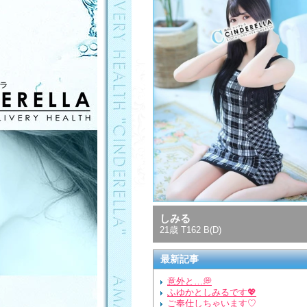
しみる
21歳 T162 B(D)
最新記事
意外と…💭
ふゆかとしみるです💖
ご奉仕しちゃいます♡