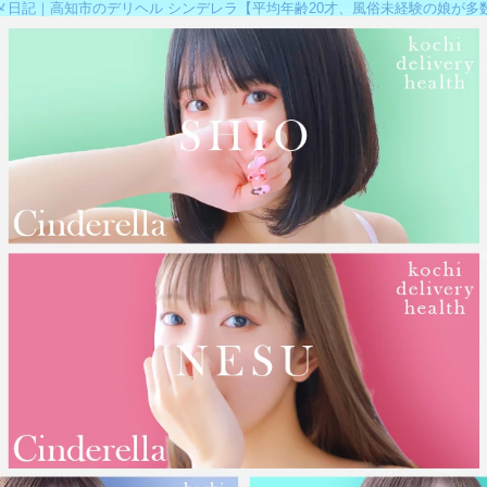
メ日記｜高知市のデリヘル シンデレラ【平均年齢20才、風俗未経験の娘が多