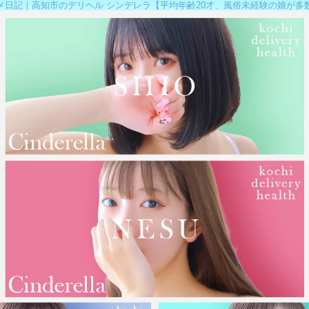
メ日記｜高知市のデリヘル シンデレラ【平均年齢20才、風俗未経験の娘が多