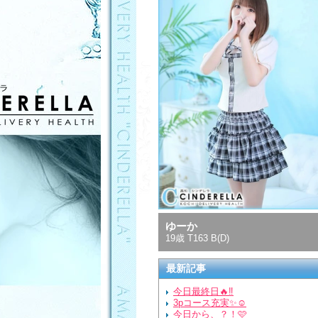
ゆーか
19歳 T163 B(D)
最新記事
今日最終日🔥‼️
3pコース充実✨️☺️
今日から、？！🩷