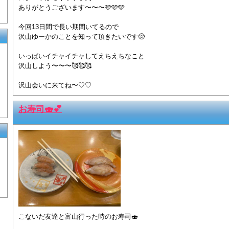
ありがとうございます〜〜〜🩷🩷🩷
今回13日間で長い期間いてるので
沢山ゆーかのことを知って頂きたいです🥺
いっぱいイチャイチャしてえちえちなこと
沢山しよう〜〜〜🥰🥰🥰
沢山会いに来てね〜♡♡
お寿司🍣💕
こないだ友達と富山行った時のお寿司🍣