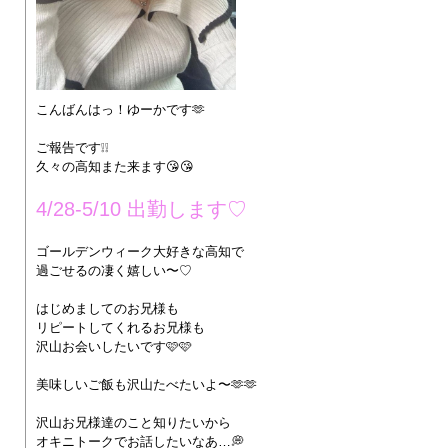
こんばんはっ！ゆーかです🫶
ご報告です❕❕
久々の高知また来ます😘😘
4/28-5/10 出勤します♡
ゴールデンウィーク大好きな高知で
過ごせるの凄く嬉しい〜♡
はじめましてのお兄様も
リピートしてくれるお兄様も
沢山お会いしたいです🩷🩷
美味しいご飯も沢山たべたいよ〜🫶🫶
沢山お兄様達のこと知りたいから
オキニトークでお話したいなあ…💭