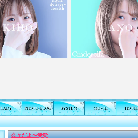
久々だよ〜🩷🩷