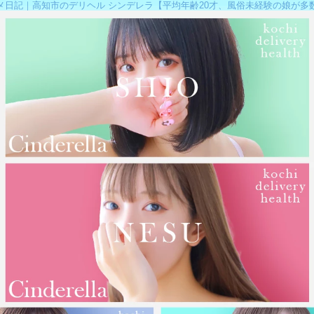
メ日記｜高知市のデリヘル シンデレラ【平均年齢20才、風俗未経験の娘が多