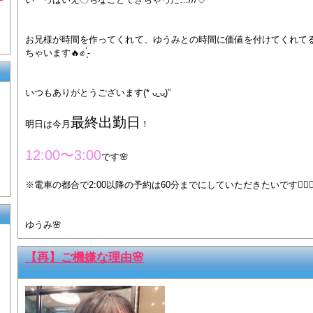
お兄様が時間を作ってくれて、ゆうみとの時間に価値を付けてくれて
ちゃいます🔥✊ ̖́-
いつもありがとうございます(* ᴗ͈ˬᴗ͈)”
最終出勤日
明日は今月
！
12:00〜3:00
です🌸
※電車の都合で2:00以降の予約は60分までにしていただきたいです🙇🏻‍♀
ゆうみ
🌸
【再】ご機嫌な理由🌸