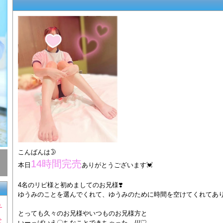
こんばんは🌛
14時間完売
本日
ありがとうございます💓
4名のリピ様と初めましてのお兄様❣️
ゆうみのことを選んでくれて、ゆうみのために時間を空けてくれてありが
う
とっても久々のお兄様やいつものお兄様方と
せ
いーっぱいえ〇ちなことできちゃった…///♡