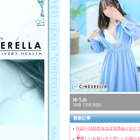
ゆうみ
19歳 T158 B(B)
最新記事
6/12〜14完売＆ほぼ完売ありがと
♡
💖嬉しいお知らせと悲しいお知ら