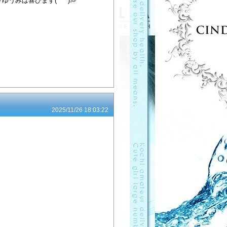
は喜びます(*ˊ˘ˋ*)💭
2025/11/26 18:03:22