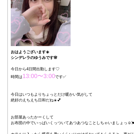
おはようございます☀️
シンデレラのゆうみです🌸
今日から4日間出勤します♡
13:00〜3:00
時間は
です✅
今日はいつもよりちょっとだけ暖かい気がして
絶好のえちえち日和だね☀️💕︎
お部屋あったかーくして
お布団の中でいっぱいくっついてあつあつなことしちゃいましょっ☺️