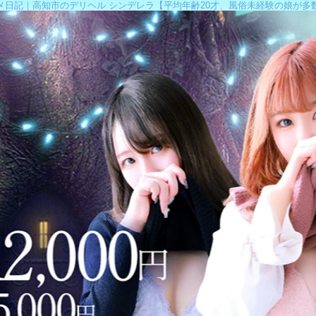
メ日記｜高知市のデリヘル シンデレラ【平均年齢20才、風俗未経験の娘が多