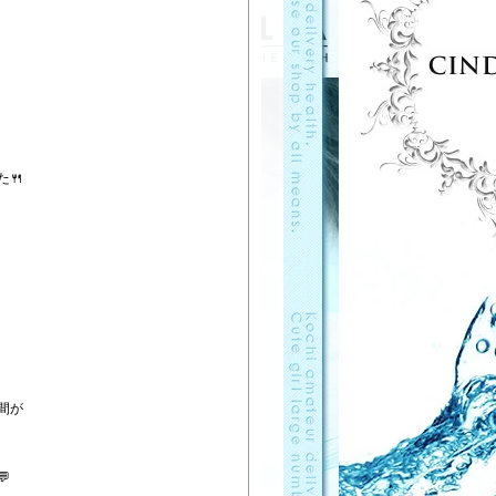
🍴
。
間が
