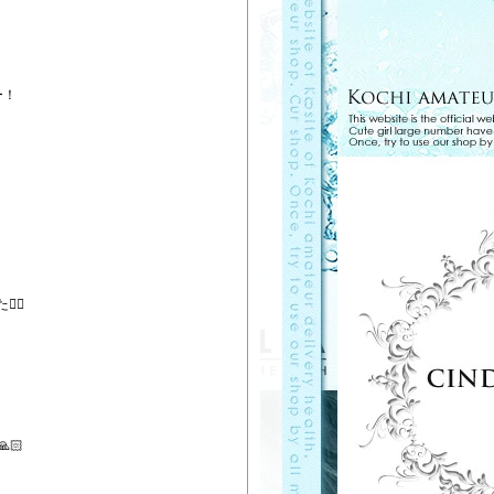
ー！
🏻
🏻