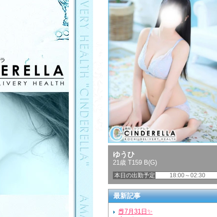
ゆうひ
21歳 T159 B(G)
本日の出勤予定
18:00～02:30
最新記事
📕7月31日✨