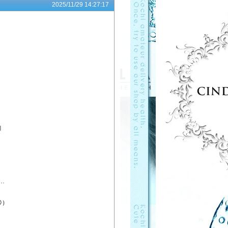
2025/11/29 14:27:17

…
）