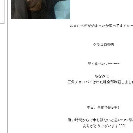
26日から何が始まったか知ってますか
グラコロ🤤🍟
早く食べたい〜〜〜
ちなみに…
三角チョコパイは出た味全部制覇しました✌
本日、事前予約2件！
遅い時間からで申し訳ないと思いつつ🥺
ありがとうございます🙇🏻‍♀️‪‪