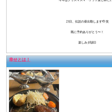
今年はクリスマスマーケット楽しみたい
23日、伝説の昼出勤します🫡 笑
既に予約ありがとう〜！
楽しみダ🙌🏻
幸せとは！