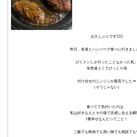
お久しぶりです🙇🏻‍♀️
昨日、友達とハンバーグ食べに行きました
びくドンしか行ったことなかった私
全然違うくてびっくり🤤
付け合せのニンジンが最高でした🥕
（そうじゃない）
食べてて気付いたのは、
私は好きな人とその場で共感し合える瞬
1番幸せなんだってこと！
ご飯でも映画でも買い物でも相談でも