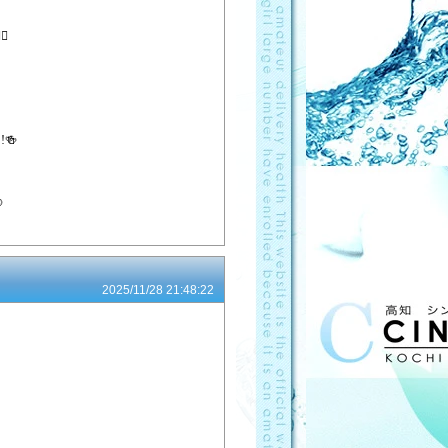
️
🍻

2025/11/28 21:48:22