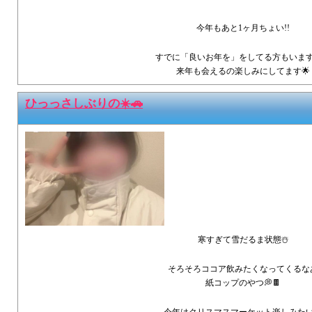
今年もあと1ヶ月ちょい!!
すでに「良いお年を」をしてる方もいま
来年も会えるの楽しみにしてます🌟
ひっっさしぶりの☀️🚗
寒すぎて雪だるま状態☃️
そろそろココア飲みたくなってくるな
紙コップのやつ💭🍫