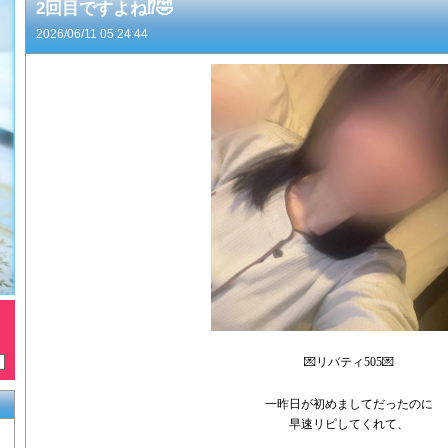
2回目ですよね⁉️🤣
2026/06/11 05:24:44
💌リバティ505💌
一昨日が初めましてだったのに
早速リピしてくれて、