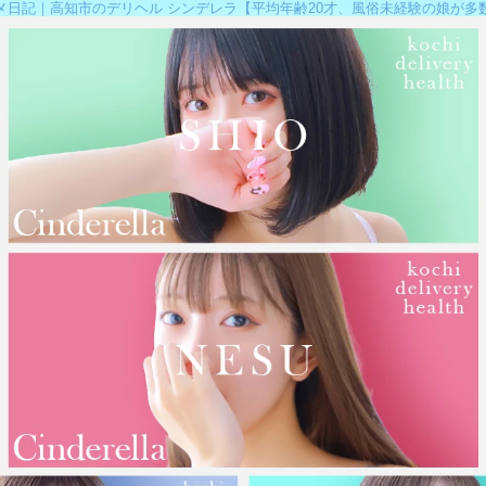
メ日記｜高知市のデリヘル シンデレラ【平均年齢20才、風俗未経験の娘が多