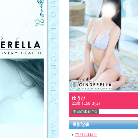
ゆうひ
21歳 T159 B(G)
本日の出勤予定
最新記事
📕7月31日✨