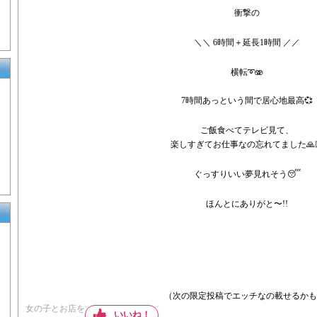
衝撃の
＼＼ 6時間＋延長1時間 ／／
横転➰🫨
7時間あっという間で居心地最高💞
ご飯食べてテレビ見て、
楽しすぎてお仕事なの忘れてました🙏
ぐっすりいい夢見れそう😴
ほんとにありがと〜!!
（次の限定投稿でエッチなの載せるかも⁉
女の子とお店を
いいね！