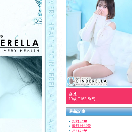
さえ
19歳 T162 B(E)
最新記事
おれい❤️
最終日🥹🩵
おれい❤️