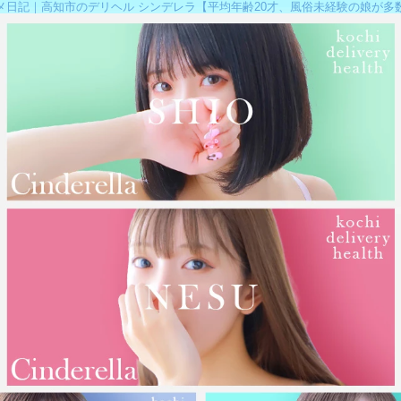
メ日記｜高知市のデリヘル シンデレラ【平均年齢20才、風俗未経験の娘が多